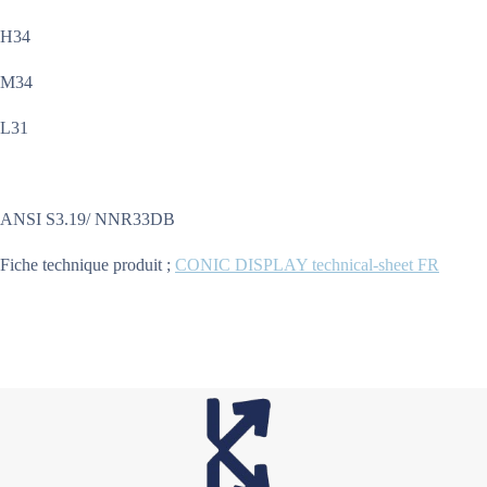
H34
M34
L31
ANSI S3.19/ NNR33DB
Fiche technique produit ;
CONIC DISPLAY technical-sheet FR