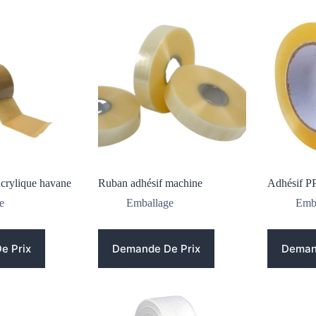
acrylique havane
Ruban adhésif machine
Adhésif PP
e
Emballage
Emb
e Prix
Demande De Prix
Deman