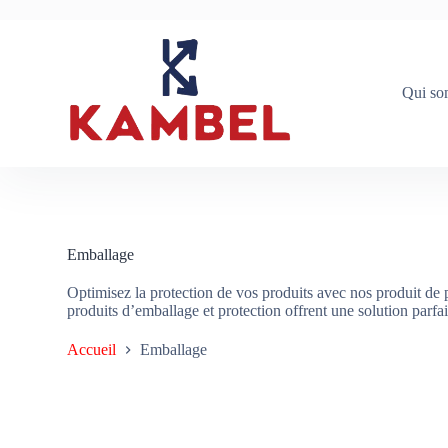
P
a
s
s
e
Qui so
r
a
u
c
o
n
t
e
n
Emballage
u
Optimisez la protection de vos produits avec nos produit de p
produits d’emballage et protection offrent une solution parfai
Accueil
Emballage