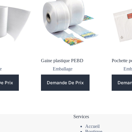
Gaine plastique PEBD
Pochette p
e
Emballage
Emb
e Prix
Demande De Prix
Deman
Services
Accueil
Boutique