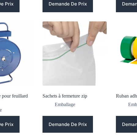
e Prix
Demande De Prix
Deman
 pour feuillard
Sachets à fermeture zip
Ruban adhé
Emballage
Emb
e
e Prix
Demande De Prix
Deman