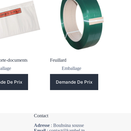
orte-documents
Feuillard
allage
Emballage
de De Prix
Demande De Prix
Contact
Adresse
: Bouhsina sousse
Email
: contact@kambel.tn