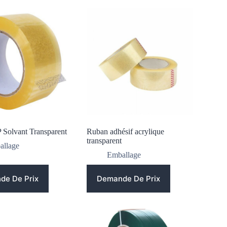
 Solvant Transparent
Ruban adhésif acrylique
transparent
allage
Emballage
de De Prix
Demande De Prix