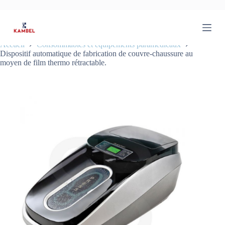
P
a
s
s
Accueil
Consommables et équipements paramédicaux
e
Dispositif automatique de fabrication de couvre-chaussure au
r
moyen de film thermo rétractable.
a
u
c
o
n
t
e
n
u