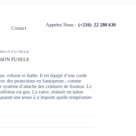
Appelez Nous :
(+216) 22 280 630
Contact
 paramédicaux
ION FUSELE
ION FUSELE
e, robuste et fiable. Il est équipé d’une corde
, avec des protections en Santoprene , comme
 système d’attache des ceintures de fixation. Le
nférieur est gris. La valve, réalisée en laiton
rantit une tenue à n’importe quelle température