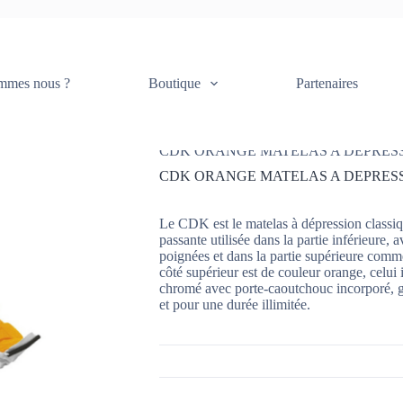
ANGE MATELAS A DEPRESSION FUSELE
mmes nous ?
Boutique
Partenaires
Accueil
Consommables et équipements
CDK ORANGE MATELAS A DEPRESS
CDK ORANGE MATELAS A DEPRESS
Le CDK est le matelas à dépression classiqu
passante utilisée dans la partie inférieure
poignées et dans la partie supérieure comme
côté supérieur est de couleur orange, celui i
chromé avec porte-caoutchouc incorporé, ga
et pour une durée illimitée.