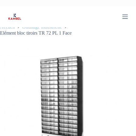
P
a
s
s
Accueil
Outillage industrielle
e
Elément bloc tiroirs TR 72 PL 1 Face
r
a
u
c
o
n
t
e
n
u