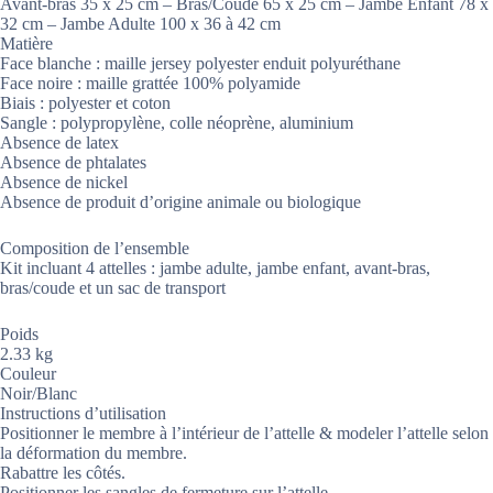
Avant-bras 35 x 25 cm – Bras/Coude 65 x 25 cm – Jambe Enfant 78 x
32 cm – Jambe Adulte 100 x 36 à 42 cm
Matière
Face blanche : maille jersey polyester enduit polyuréthane
Face noire : maille grattée 100% polyamide
Biais : polyester et coton
Sangle : polypropylène, colle néoprène, aluminium
Absence de latex
Absence de phtalates
Absence de nickel
Absence de produit d’origine animale ou biologique
Composition de l’ensemble
Kit incluant 4 attelles : jambe adulte, jambe enfant, avant-bras,
bras/coude et un sac de transport
Poids
2.33 kg
Couleur
Noir/Blanc
Instructions d’utilisation
Positionner le membre à l’intérieur de l’attelle & modeler l’attelle selon
la déformation du membre.
Rabattre les côtés.
Positionner les sangles de fermeture sur l’attelle.