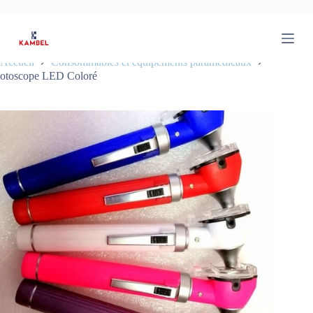
P
a
s
s
Accueil
Consommables et équipements paramédicaux
e
otoscope LED Coloré
r
a
u
c
o
n
t
e
n
u