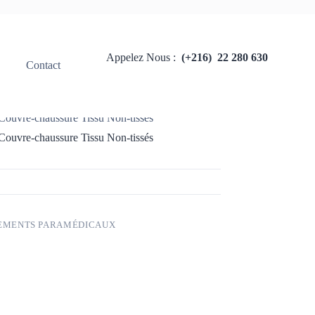
Appelez Nous :
(+216) 22 280 630
Contact
 paramédicaux
 Couvre-chaussure Tissu Non-tissés
 Couvre-chaussure Tissu Non-tissés
EMENTS PARAMÉDICAUX