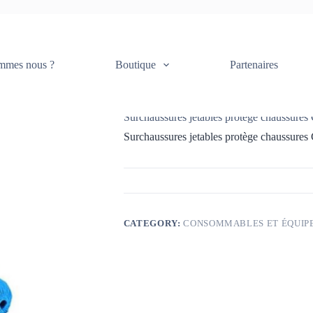
ures jetables protège chaussures Couvre-chaussure Tissu Non-tissés
mmes nous ?
Boutique
Partenaires
Accueil
Consommables et équipements
Surchaussures jetables protège chaussures
Surchaussures jetables protège chaussures
CATEGORY:
CONSOMMABLES ET ÉQUIP