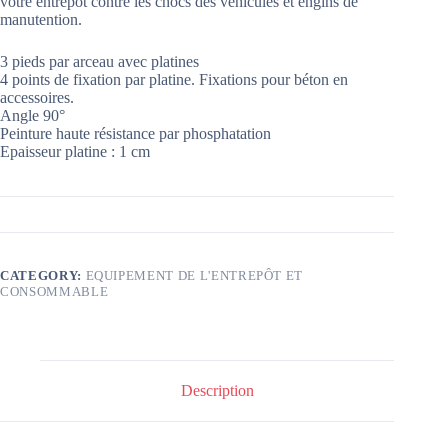
votre entrepôt contre les chocs des véhicules et engins de
manutention.
3 pieds par arceau avec platines
4 points de fixation par platine. Fixations pour béton en
accessoires.
Angle 90°
Peinture haute résistance par phosphatation
Epaisseur platine : 1 cm
CATEGORY:
EQUIPEMENT DE L'ENTREPÔT ET
CONSOMMABLE
Description